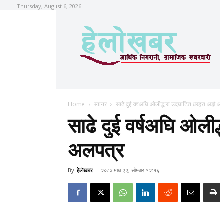
Thursday, August 6, 2026
Home
ब्यानर
साढे दुई वर्षअघि ओलीद्धारा उदघाटित धरहरा अझै 
साढे दुई वर्षअघि ओली
अलपत्र
By
हेलाेखबर
-
२०८० माघ २२, सोमबार १२:१६