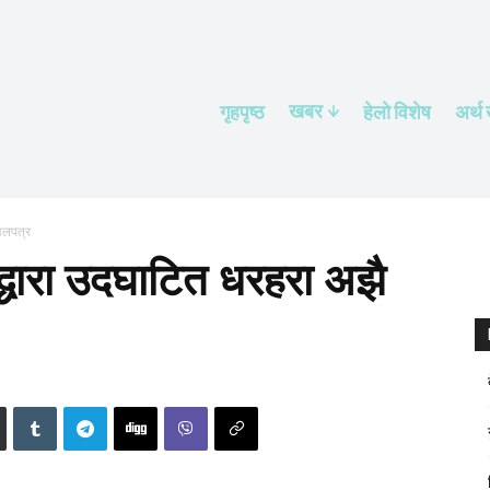
खबर
गृहपृष्ठ
हेलाे विशेष
अर्थ
अलपत्र
द्धारा उदघाटित धरहरा अझै