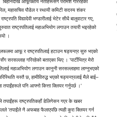
बिहानैदेखि आफूपक्षीय नेताहरूसँग परामर्श गरिरहेका
रेल, महासचिव पौडेल र स्थायी कमिटी सदस्य शंकर
्ट्रपति विद्यादेवी भण्डारीलाई भेटेर सीधै बालुवाटार गए,
ो सुरुवात राष्ट्रपतिलाई महाअभियोग लगाउन तयारी भइरहेको
 भयो ।
फलमा आफू र राष्ट्रपतिलाई हटाउन षड्यन्त्र सुरु भएको
द्सँग सरसल्लाह गरिरहेको बताएका थिए । ‘पार्टीभित्र मेरो
्रपतिलाई महाअभियोग लगाउन कानुनी सरसल्लाहमा लाग्नुभएको
परिस्थिति यस्तै छ, हामीविरुद्ध भएको षड्यन्त्रलाई मैले बाई–
ेला तपाईंहरूले पनि आफ्नो कित्ता क्लियर गर्नुपर्छ ।’
ले तपाईंहरू राष्ट्रपतिकहाँ डेलिगेसन गएर के खबर
ले ‘तपाईंले नै अफबाह फैलाएपछि त्यही कुरा क्लियर गर्न