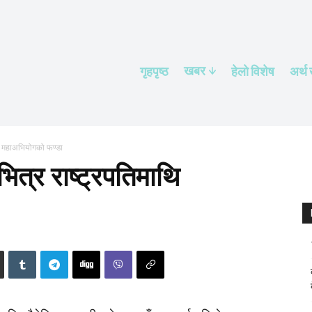
खबर
गृहपृष्ठ
हेलाे विशेष
अर्थ
ाथि महाअभियोगको फण्डा
भित्र राष्ट्रपतिमाथि