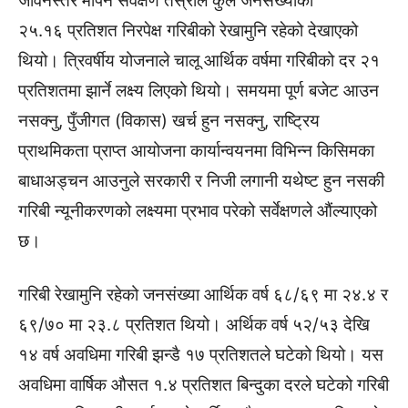
जीवनस्तर मापन सर्वेक्षण तेस्रोले कुल जनसंख्याको
२५.१६ प्रतिशत निरपेक्ष गरिबीको रेखामुनि रहेको देखाएको
थियो। त्रिवर्षीय योजनाले चालू आर्थिक वर्षमा गरिबीको दर २१
प्रतिशतमा झार्ने लक्ष्य लिएको थियो। समयमा पूर्ण बजेट आउन
नसक्‍नु, पुँजीगत (विकास) खर्च हुन नसक्‍नु, राष्ट्रिय
प्राथमिकता प्राप्‍त आयोजना कार्यान्वयनमा विभिन्न किसिमका
बाधाअड्चन आउनुले सरकारी र निजी लगानी यथेष्ट हुन नसकी
गरिबी न्यूनीकरणको लक्ष्यमा प्रभाव परेको सर्वेक्षणले औंल्याएको
छ।
गरिबी रेखामुनि रहेको जनसंख्या आर्थिक वर्ष ६८/६९ मा २४.४ र
६९/७० मा २३.८ प्रतिशत थियो। अर्थिक वर्ष ५२/५३ देखि
१४ वर्ष अवधिमा गरिबी झन्डै १७ प्रतिशतले घटेको थियो। यस
अवधिमा वार्षिक औसत १.४ प्रतिशत बिन्दुका दरले घटेको गरिबी