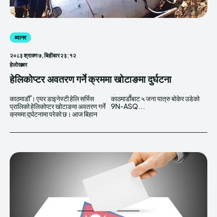
ब्यानर
२०८३ श्रावण ७, बिहीबार २३:१२
हेलाेखबर
हेलिकोप्टर अवतरण गर्ने क्रममा खोटाङमा दुर्घटना
काठमाडौँ । एयर डाइनेस्टी हेलि सर्भिस
काठमाडौंबाट ५ जना यात्रु बोकेर उडेको
प्रालिको हेलिकोप्टर खोटाङमा अवतरण गर्ने
9N-ASQ...
क्रममा दुर्घटनामा परेको छ। आज बिहान