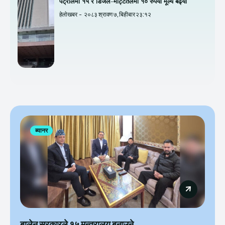
पेट्रोलमा १५ र डिजेल-मट्टितेलमा १० रुपैयाँ मूल्य बढ्यो
हेलाेखबर
-
२०८३ श्रावण ७, बिहीबार २३:१२
ब्यानर
बालेन सरकारले १५ मन्त्रालय बनाउने