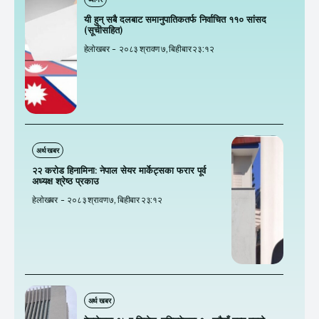
यी हुन् सबै दलबाट समानुपातिकतर्फ निर्वाचित ११० सांसद
(सूचीसहित)
हेलाेखबर
-
२०८३ श्रावण ७, बिहीबार २३:१२
अर्थ खबर
२२ कराेड हिनामिना: नेपाल सेयर मार्केट्सका फरार पूर्व
अध्यक्ष श्रेष्ठ प्रकाउ
हेलाेखबर
-
२०८३ श्रावण ७, बिहीबार २३:१२
अर्थ खबर