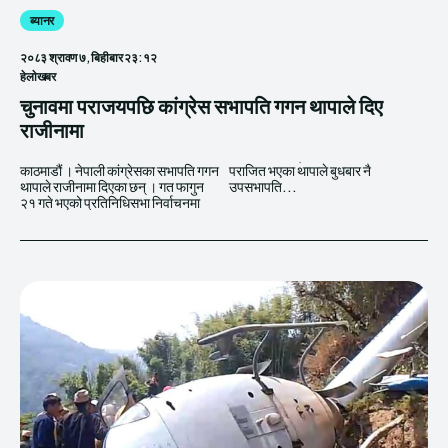
ब्यानर
२०८३ श्रावण ७, बिहीबार २३:१२
हेलाेखबर
चुनावमा पराजयपछि कांग्रेस सभापति गगन थापाले दिए
राजीनामा
काठमाडौं । नेपाली कांग्रेसका सभापति गगन
पराजित भएका थापाले बुधबार नै
थापाले राजीनामा दिएका छन् । गत फागुन
उपसभापति...
२१ गते भएको प्रतिनिधिसभा निर्वाचनमा