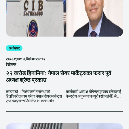
अर्थ खबर
२०८३ श्रावण ७, बिहीबार २३:१२
हेलाेखबर
२२ कराेड हिनामिना: नेपाल सेयर मार्केट्सका फरार पूर्व
अध्यक्ष श्रेष्ठ प्रकाउ
काठमाडौं । निक्षेपकर्ता र संस्थाको
कार्यकारी अध्यक्ष योगेन्द्रप्रसाद श्रेष्ठलाई
हितविपरीत काम गरेका नेपाल सेयर मार्केट्स
केन्द्रीय अनुसन्धान ब्यूरो (सीआईबी) ले...
एण्ड फाइनान्स लिमिटेडका तत्कालीन