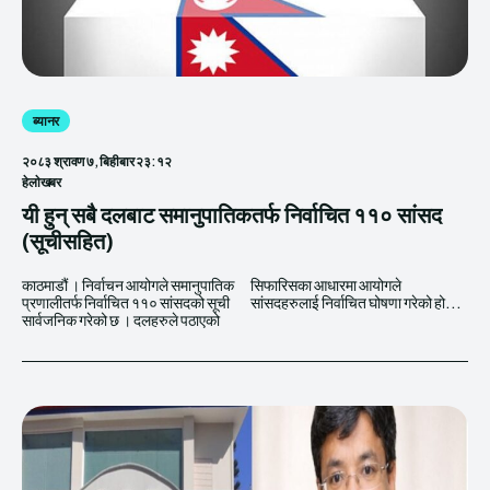
ब्यानर
२०८३ श्रावण ७, बिहीबार २३:१२
हेलाेखबर
यी हुन् सबै दलबाट समानुपातिकतर्फ निर्वाचित ११० सांसद
(सूचीसहित)
काठमाडौं । निर्वाचन आयोगले समानुपातिक
सिफारिसका आधारमा आयोगले
प्रणालीतर्फ निर्वाचित ११० सांसदको सूची
सांसदहरुलाई निर्वाचित घोषणा गरेको हो...
सार्वजनिक गरेको छ । दलहरुले पठाएको