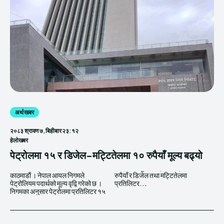
अर्थ खबर
२०८३ श्रावण ७, बिहीबार २३:१२
हेलाेखबर
पेट्रोलमा १५ र डिजेल-मट्टितेलमा १० रुपैयाँ मूल्य बढ्यो
काठमाडाैं । नेपाल आयल निगमले
रुपैयाँ र डिजेल तथा मट्टितेलमा
पेट्रोलियम पदार्थको मूल्य वृद्वि गरेकाे छ ।
प्रतिलिटर...
निगमका अनुसार पेट्रोलमा प्रतिलिटर १५