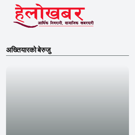
अख्तियारको बेरुजु