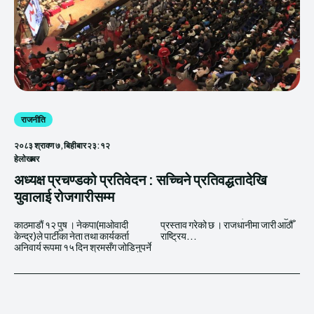
राजनीति
२०८३ श्रावण ७, बिहीबार २३:१२
हेलाेखबर
अध्यक्ष प्रचण्डको प्रतिवेदन : सच्चिने प्रतिवद्धतादेखि
युवालाई रोजगारीसम्म
काठमाडाैं १२ पुष । नेकपा(माओवादी
प्रस्ताव गरेको छ । राजधानीमा जारी आठौँ
केन्द्र)ले पार्टीका नेता तथा कार्यकर्ता
राष्ट्रिय...
अनिवार्य रूपमा १५ दिन श्रमसँग जोडिनुपर्ने