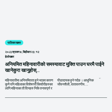
पालिका खबर
२०८३ श्रावण ७, बिहीबार २३:१२
हेलाेखबर
अनियमित महिनावारीको समस्यावाट मुक्ति पाउन घरमै पाईने
खानेकुरा खानुहोस्..
महिनावारीमा अनियमितता हुने भएका कारण
पीडादायक हुने गर्दछ । आधुनिक
कुनै पनि महिलाका विशेषगरी किशोरीहरुका
जीवनशैली, वातावरणीय...
लागि महिनाका ती दिनहरु निकै तनावपूर्ण र