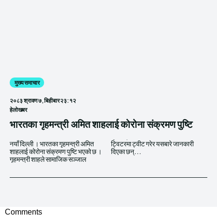
मुख्य समाचार
२०८३ श्रावण ७, बिहीबार २३:१२
हेलाेखबर
भारतका गृहमन्त्री अमित शाहलाई कोरोना संक्रमण पुष्टि
नयाँ दिल्ली । भारतका गृहमन्त्री अमित
ट्विटरमा ट्वीट गरेर यसबारे जानकारी
शाहलाई कोरोना संक्रमण पुष्टि भएको छ ।
दिएका छन्...
गृहमन्त्री शाहले सामाजिक सञ्जाल
Comments