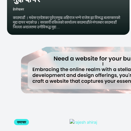
हेलाेखबर
काठमाडौं । मधेस प्रदेशका पूर्वप्रमुख अहिराज भन्ने राजेश झा विरूद्ध बलात्कारको
मुद्दा दायर भएको छ। सरकारी वकिलको कार्यालय काठमाडौंले मंगलबार काठमाडौं
जिल्ला अदालतमा उनीविरूद्ध मुद्दा...
समाचार