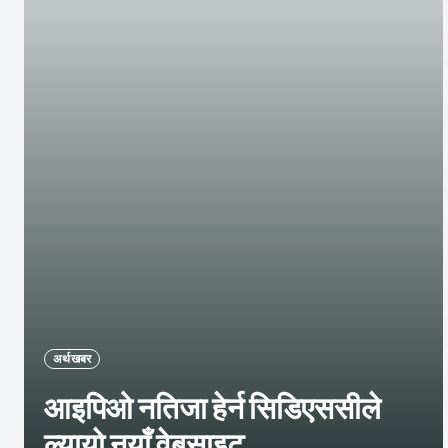
अर्थ खबर
आइपिओ नतिजा हेर्न सिडिएससीले
ल्यायो नयाँ वेबसाइट