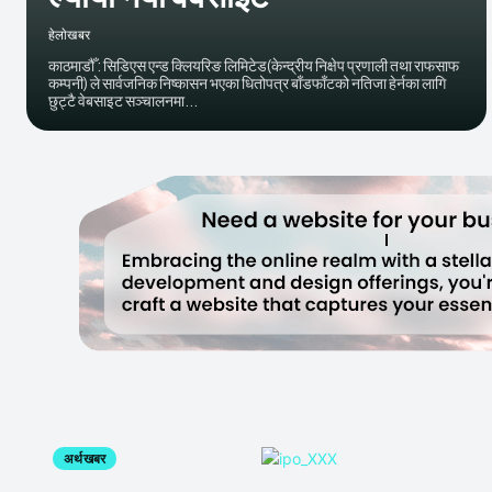
हेलाेखबर
काठमाडौँ : सिडिएस एन्ड क्लियरिङ लिमिटेड(केन्द्रीय निक्षेप प्रणाली तथा राफसाफ
कम्पनी) ले सार्वजनिक निष्कासन भएका धितोपत्र बाँडफाँटको नतिजा हेर्नका लागि
छुट्टै वेबसाइट सञ्‍चालनमा...
अर्थ खबर