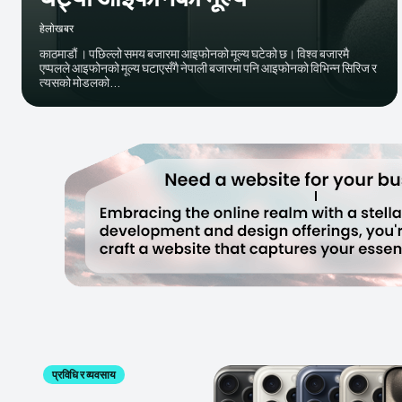
हेलाेखबर
काठमाडौं । पछिल्लो समय बजारमा आइफोनको मूल्य घटेको छ। विश्व बजारमै
एप्पलले आइफोनको मूल्य घटाएसँगै नेपाली बजारमा पनि आइफोनको विभिन्न सिरिज र
त्यसको मोडलको...
प्रविधि र व्यवसाय