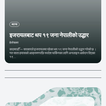
ब्यानर
इजरायलबाट थप १९ जना नेपालीको उद्धार
हेलाेखबर
काठमाडौँ — सरकारले इजरायलमा रहेका थप १९ जना नेपालीको उद्धार गरेको छ ।
गत साता हमासको आक्रमणपछि स्वदेश फर्किनका लागि अनलाइन आवेदन दिएका
१९...