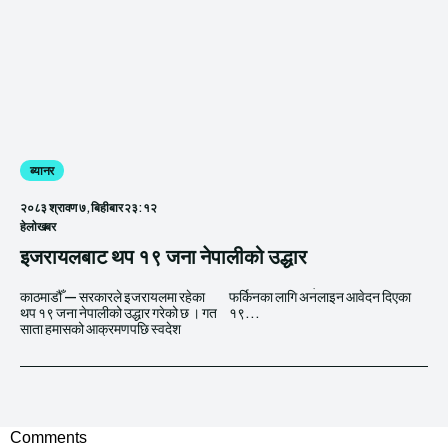
ब्यानर
२०८३ श्रावण ७, बिहीबार २३:१२
हेलाेखबर
इजरायलबाट थप १९ जना नेपालीको उद्धार
काठमाडौँ — सरकारले इजरायलमा रहेका
फर्किनका लागि अनलाइन आवेदन दिएका
थप १९ जना नेपालीको उद्धार गरेको छ । गत
१९...
साता हमासको आक्रमणपछि स्वदेश
Comments