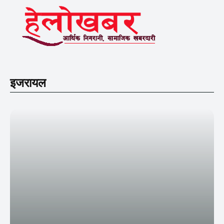
इजरायल