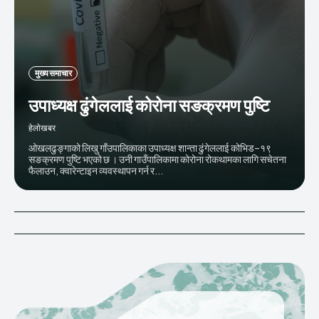
मुख्य समाचार
उपाध्यक्ष ढुंगेललाई कोरोना सङक्रमण पुष्टि
हेलाेखबर
ओखलढुङ्गाको लिखु गाँउपालिकाका उपाध्यक्ष शान्ता ढुंगेललाई कोभिड–१९
सङक्रमण पुष्टि भएको छ । उनी गाउँपालिकामा कोरोना रोकथामका लागि सचेतना
फैलाउन, क्वारेन्टाइन व्यवस्थापन गर्न र...