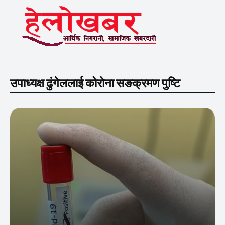
उपाध्यक्ष ढुंगेललाई कोरोना सङक्रमण पुष्टि