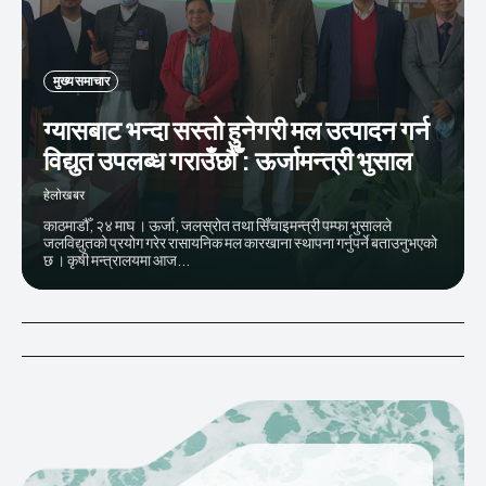
मुख्य समाचार
ग्यासबाट भन्दा सस्तो हुनेगरी मल उत्पादन गर्न
विद्युत उपलब्ध गराउँछौँ : ऊर्जामन्त्री भुसाल
हेलाेखबर
काठमाडौँ, २४ माघ । ऊर्जा, जलस्रोत तथा सिँचाइमन्त्री पम्फा भुसालले
जलविद्युतको प्रयोग गरेर रासायनिक मल कारखाना स्थापना गर्नुपर्ने बताउनुभएको
छ । कृषी मन्त्रालयमा आज...