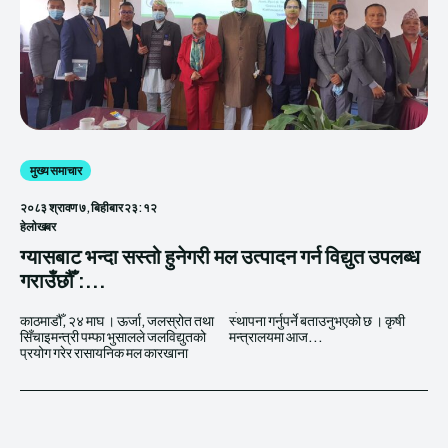
मुख्य समाचार
२०८३ श्रावण ७, बिहीबार २३:१२
हेलाेखबर
ग्यासबाट भन्दा सस्तो हुनेगरी मल उत्पादन गर्न विद्युत उपलब्ध
गराउँछौँ :...
काठमाडौँ, २४ माघ । ऊर्जा, जलस्रोत तथा
स्थापना गर्नुपर्ने बताउनुभएको छ । कृषी
सिँचाइमन्त्री पम्फा भुसालले जलविद्युतको
मन्त्रालयमा आज...
प्रयोग गरेर रासायनिक मल कारखाना