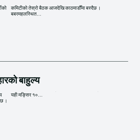
टीको
छ ।
बबरमहलस्थित...
हारको बाहुल्य
ीय
यही मङ्सिर १०...
 छ ।