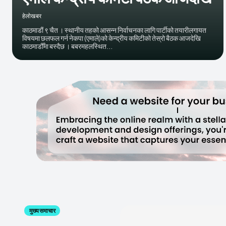
हेलाेखबर
काठमाडाैं ९ चैत । स्थानीय तहको आसन्न निर्वाचनका लागि पार्टीको तयारीलगायत
विषयमा छलफल गर्न नेकपा (एमाले)को केन्द्रीय कमिटीको तेस्रो बैठक आजदेखि
काठमाडौँमा बस्दैछ । बबरमहलस्थित...
मुख्य समाचार