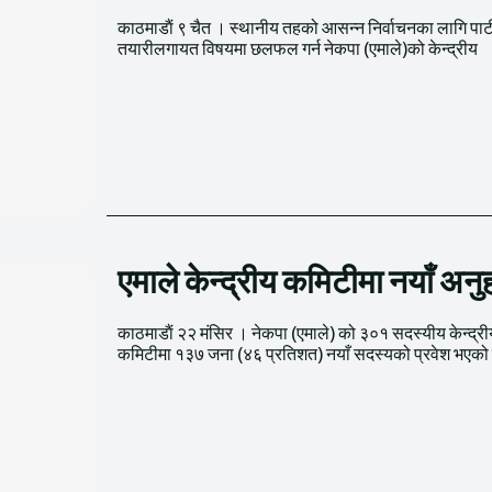
काठमाडाैं ९ चैत । स्थानीय तहको आसन्न निर्वाचनका लागि पार्
कमिटीको तेस्रो बैठक आजदेखि काठमाडौँमा बस्दै
तयारीलगायत विषयमा छलफल गर्न नेकपा (एमाले)को केन्द्रीय
एमाले केन्द्रीय कमिटीमा नयाँ अनु
काठमाडाैं २२ मंसिर । नेकपा (एमाले) को ३०१ सदस्यीय केन्द्र
कमिटीमा १३७ जना (४६ प्रतिशत) नयाँ सदस्यको प्रवेश भएको