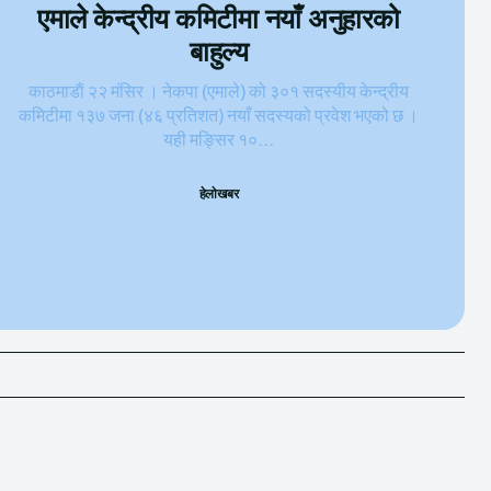
एमाले केन्द्रीय कमिटीमा नयाँ अनुहारको
बाहुल्य
काठमाडाैं २२ मंसिर । नेकपा (एमाले) को ३०१ सदस्यीय केन्द्रीय
कमिटीमा १३७ जना (४६ प्रतिशत) नयाँ सदस्यको प्रवेश भएको छ ।
यही मङ्सिर १०...
हेलाेखबर