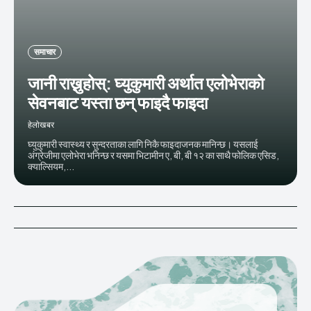
समाचार
जानी राख्नुहोस्: घ्युकुमारी अर्थात एलोभेराको
सेवनबाट यस्ता छन् फाइदै फाइदा
हेलाेखबर
घ्युकुमारी स्वास्थ्य र सुन्दरताका लागि निकै फाइदाजनक मानिन्छ। यसलाई
अंग्रेजीमा एलोभेरा भनिन्छ र यसमा भिटामीन ए, बी, बी १२ का साथै फोलिक एसिड,
क्याल्सियम,...