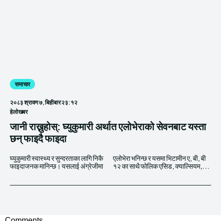
समाचार
२०८३ श्रावण ७, बिहीबार २३:१२
हेलाेखबर
जानी राख्नुहोस्: घ्युकुमारी अर्थात एलोभेराको सेवनबाट यस्ता
छन् फाइदै फाइदा
घ्युकुमारी स्वास्थ्य र सुन्दरताका लागि निकै
एलोभेरा भनिन्छ र यसमा भिटामीन ए, बी, बी
फाइदाजनक मानिन्छ। यसलाई अंग्रेजीमा
१२ का साथै फोलिक एसिड, क्याल्सियम,...
Comments