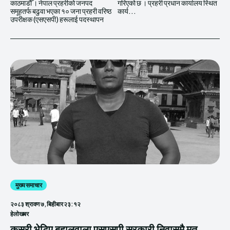
काठमाडौँ । नेपाल प्रहरीको जनपद
गरिएको छ । प्रहरी प्रधान कार्यालय स्थित
समूहतर्फ बढुवा भएका १० जना प्रहरी वरिष्ठ
कार्य...
उपरीक्षक (एसएसपी) हरूलाई पदस्थापन
मुख्य समाचार
२०८३ श्रावण ७, बिहीबार २३:१२
हेलाेखबर
कसरी भेटिए बहालवाला एसएसपी सरकारी निवासमै मृत