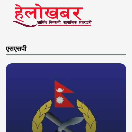
एसएसपी