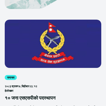
समाचार
२०८३ श्रावण ७, बिहीबार २३:१२
हेलाेखबर
१० जना एसएसपीको पदस्थापन