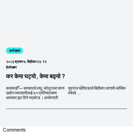
अर्थ खबर
२०८३ श्रावण ७, बिहीबार २३:१२
हेलाेखबर
कर केमा घट्यो, केमा बढ्यो ?
काठमाडौँ — सरकारले लघु, घरेलु तथा साना
युवराज खतिवडाले बिहीबार आगामी आर्थिक
उद्योग व्यवसायीलाई ७५ प्रतिशतसम्म
वर्षको...
आयकर छुट दिने भएको छ । अर्थमन्त्री
Comments