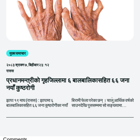
मुख्य समाचार
२०८३ श्रावण ७, बिहीबार २३:१२
रासस
प्रधानमन्त्रीकाे गृहजिल्लामा ६ बालबालिकासहित ६६ जना
नयाँ कुष्ठरोगी
झापा १९ माघ (रासस) : झापामा ६
बिरामी फेला परेका छन् । चालू आर्थिक वर्षको
बालबालिकासहित ६६ जना कुष्ठरोगीका नयाँ
साउनदेखि पुससम्ममा सो सङ्ख्यामा...
Comments