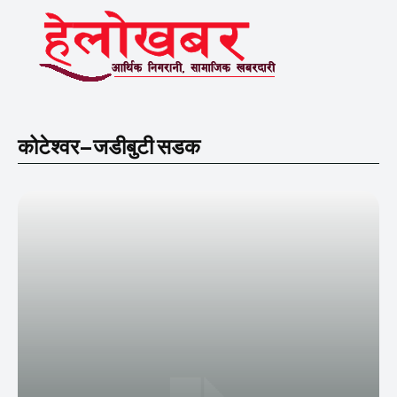
कोटेश्वर–जडीबुटी सडक