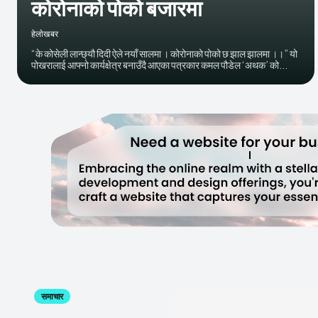
कोरोनाको पोको बजारमा
हेलाेखबर
“के कोसेली लान्छ्यौ दिदी ऐले नयाँ सालमा । कोरोनाको पोको छ झाल झालमा ।।” यो
पोखरालाई आफ्नो कार्यक्षेत्र बनाउँदै आएका पत्रकार कमल पौडेल ‘अथक’ को...
समाचार