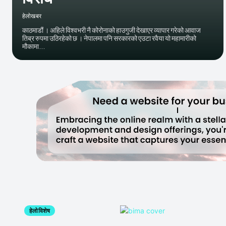
हेलाेखबर
काठमाडौं । अहिले विश्वभरी नै कोरोनाको हाउगुजी देखाएर व्यापार गरेको आवाज
तिब्र रुपमा उठिरहेको छ । नेपालमा पनि सरकारको एउटा रवैया यो महामारीको
मौकामा...
हेलाे विशेष