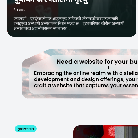
हेलाेखबर
काठमाडौं । दुबईबाट नेपाल आएका एक व्यक्तिको कोरोनाको उपचारका लागि
बनाइएको अस्थायी अस्पतालमा निधन भएको छ । बुटवलस्थित कोरोना अस्थायी
अस्पतालको आइसोलेसनमा उपचाररत...
मुख्य समाचार