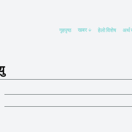
खबर
गृहपृष्ठ
हेलाे विशेष
अर्थ
ु