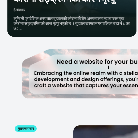
हेलाेखबर
लुम्बिनी प्रादेशिक अस्पताल बुटवलको कोरोना विशेष अस्पतालमा उपचाररत एक
कोरोना सङ्क्रमितको आज मृत्यु भएको छ । बुटवल उपमहानगरपालिका वडा नं ८ का
७८...
मुख्य समाचार