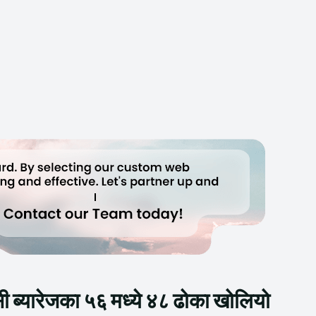
सी ब्यारेजका ५६ मध्ये ४८ ढोका खोलियो