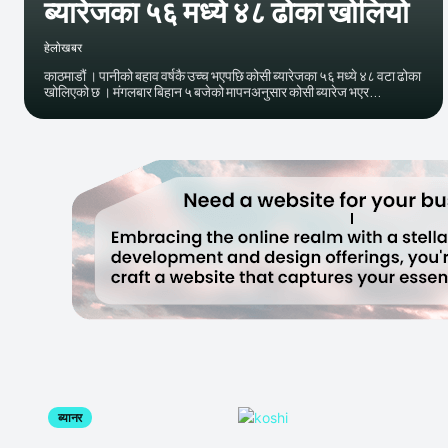
ब्यारेजका ५६ मध्ये ४८ ढोका खोलियो
हेलाेखबर
काठमाडौं । पानीको बहाव वर्षकै उच्च भएपछि कोसी ब्यारेजका ५६ मध्ये ४८ वटा ढोका
खोलिएको छ । मंगलबार बिहान ५ बजेको मापनअनुसार कोसी ब्यारेज भएर...
ब्यानर