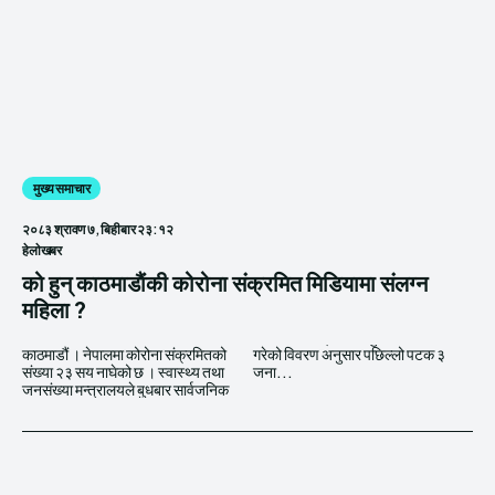
मुख्य समाचार
२०८३ श्रावण ७, बिहीबार २३:१२
हेलाेखबर
को हुन् काठमाडाैंकी कोरोना संक्रमित मिडियामा संलग्न
महिला ?
काठमाडौं । नेपालमा कोरोना संक्रमितको
गरेको विवरण अनुसार पछिल्लो पटक ३
संख्या २३ सय नाघेको छ । स्वास्थ्य तथा
जना...
जनसंख्या मन्त्रालयले बुधबार सार्वजनिक