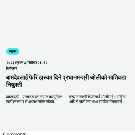
ब्यानर
२०८३ श्रावण ७, बिहीबार २३:१२
हेलाेखबर
बामदेवलाई फेरि झस्का दिने प्रधानमन्त्री ओलीको खतिवडा
नियुक्ती
काठमाडौं । सत्तारुढ दल नेपाल कम्युनिष्ट
प्रधानमन्त्री केपी शर्मा ओलीलाई ६ महिना
पार्टी (नेकपा) ले अध्यक्ष समेत रहेका
अघि नै पार्टी उपाध्यक्ष बामदेव गौतमलार्य...
Comments