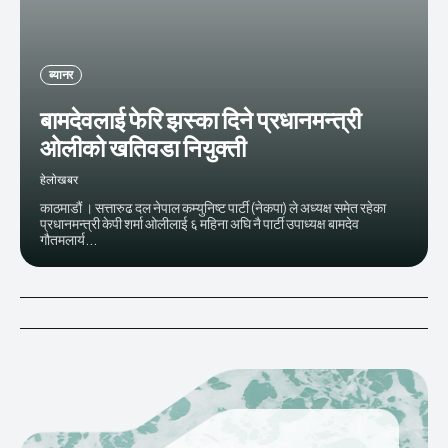
ब्यानर
बामदेवलाई फेरि झस्का दिने प्रधानमन्त्री
ओलीको खतिवडा नियुक्ती
हेलाेखबर
काठमाडौं । सत्तारुढ दल नेपाल कम्युनिष्ट पार्टी (नेकपा) ले अध्यक्ष समेत रहेका
प्रधानमन्त्री केपी शर्मा ओलीलाई ६ महिना अघि नै पार्टी उपाध्यक्ष बामदेव
गौतमलार्य...