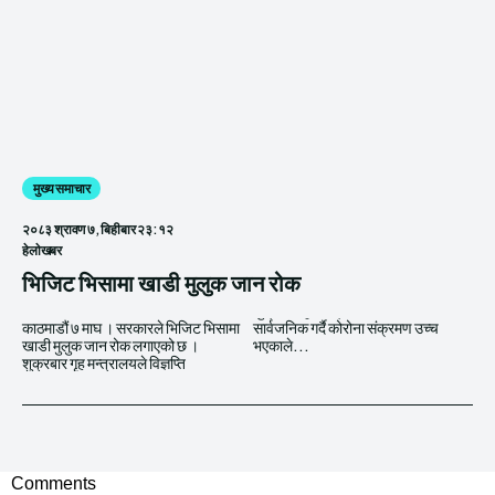
मुख्य समाचार
२०८३ श्रावण ७, बिहीबार २३:१२
हेलाेखबर
भिजिट भिसामा खाडी मुलुक जान रोक
काठमाडौं ७ माघ । सरकारले भिजिट भिसामा
सार्वजनिक गर्दै कोरोना संक्रमण उच्च
खाडी मुलुक जान रोक लगाएको छ ।
भएकाले...
शुक्रबार गृह मन्त्रालयले विज्ञप्ति
Comments