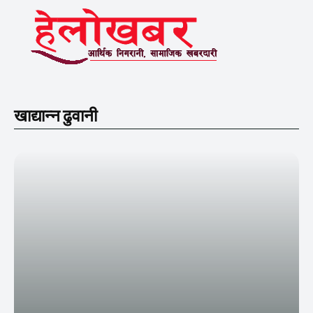
खाद्यान्न ढुवानी