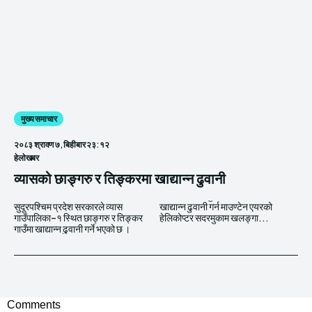
मुख्य समाचार
२०८३ श्रावण ७, बिहीबार २३:१२
हेलाेखबर
व्यासको छाङ्गरु र तिङ्करमा खाद्यान्न ढुवानी
सुदूरपश्चिम प्रदेश सरकारले व्यास
खाद्यान्न ढुवानी गर्न माउण्टेन एयरको
गाउँपालिका–१ स्थित छाङ्गरु र तिङ्कर
हेलिकोप्टर सदरमुकाम खलङ्गा...
गाउँमा खाद्यान्न ढुवानी गर्ने भएको छ ।
Comments