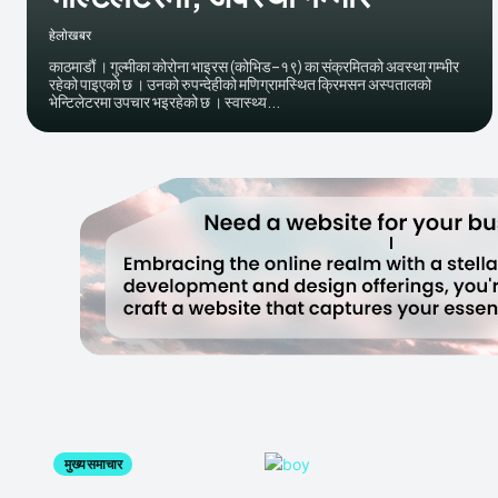
हेलाेखबर
काठमाडौं । गुल्मीका कोरोना भाइरस (कोभिड–१९) का संक्रमितको अवस्था गम्भीर
रहेको पाइएको छ । उनको रुपन्देहीको मणिग्रामस्थित क्रिमसन अस्पतालको
भेन्टिलेटरमा उपचार भइरहेको छ । स्वास्थ्य...
मुख्य समाचार