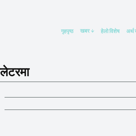
खबर
गृहपृष्ठ
हेलाे विशेष
अर्थ
िलेटरमा