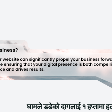
घामले डडेको दागलाई १ हप्तामा 