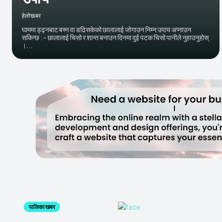
हेलाेखबर
घाममा ड्ढ्नबाट बच्न वा डढिसकेको छालालाई जोगाउन निम्न उपाय अप्नाउन
सकिन्छ : - छालालाई चिसो र शान्त बनाउन दिनमा दुई पटक चिसो पानीले नुहाउनुहोस्
।...
पालिका खबर