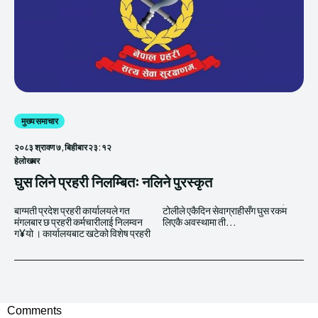
मुख्य समाचार
२०८३ श्रावण ७, बिहीबार २३:१२
हेलाेखबर
घुस लिने प्रहरी निलम्बितः नलिने पुरस्कृत
बाग्मती प्रदेश प्रहरी कार्यालयले गत
टोलीले एकैदिन सेवाग्राहीसँग घुस रकम
मंगलबार छ प्रहरी कर्मचारीलाई निलम्वन
लिएकै अवस्थामा ती...
ग¥यो । कार्यालयबाट खटेको विशेष प्रहरी
Comments