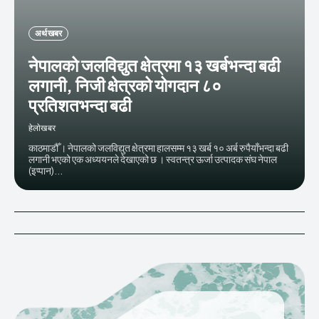
अर्थ खबर
नेपालको जलविद्युत क्षेत्रमा १३ खर्बभन्दा बढी
लगानी, निजी क्षेत्रको योगदान ८०
प्रतिशतभन्दा बढी
हेलाेखबर
काठमाडौँ । नेपालको जलविद्युत क्षेत्रमा हालसम्म १३ खर्ब १० अर्ब रुपैयाँभन्दा बढी
लगानी भएको एक अध्ययनले देखाएको छ । स्वतन्त्र ऊर्जा उत्पादक संघ नेपाल
(इप्पान)...