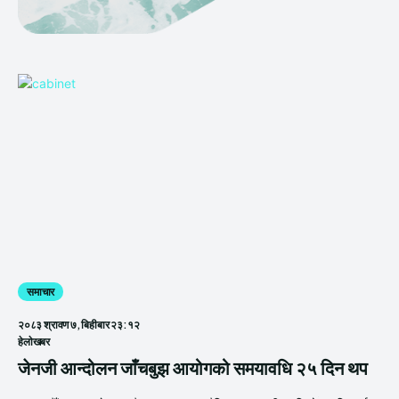
समाचार
२०८३ श्रावण ७, बिहीबार २३:१२
हेलाेखबर
जेनजी आन्दोलन जाँचबुझ आयोगको समयावधि २५ दिन थप