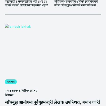
काठमाडौँ । सरकारले गत भदौ २३ र २४
भौतिक तथा मानवीय क्षतिको छानबिन गर्न
गतेको जेनजी आन्दोलनका क्रममा भएको
गठित जाँचबुझ आयोगको समयावधि थप...
समाचार
२०८३ श्रावण ७, बिहीबार २३:१२
हेलाेखबर
जाँचबुझ आयोगमा पूर्वगृहमन्त्री लेखक उपस्थित, बयान जारी