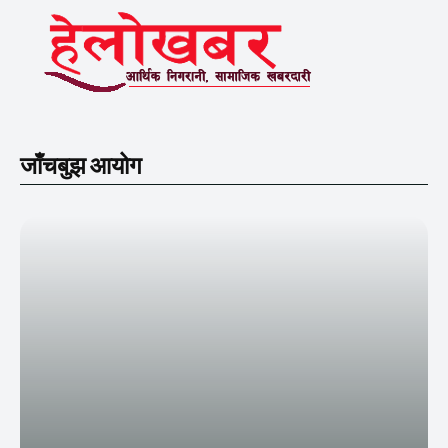
जाँचबुझ आयोग