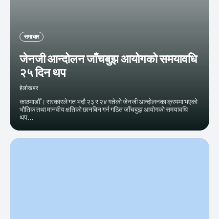
समाचार
जेनजी आन्दोलन जाँचबुझ आयोगको समयावधि
२५ दिन थप
हेलाेखबर
काठमाडौँ । सरकारले गत भदौ २३ र २४ गतेको जेनजी आन्दोलनका क्रममा भएको
भौतिक तथा मानवीय क्षतिको छानबिन गर्न गठित जाँचबुझ आयोगको समयावधि
थप...