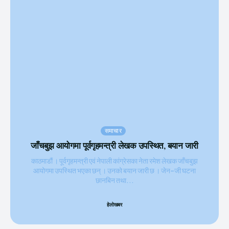
समाचार
जाँचबुझ आयोगमा पूर्वगृहमन्त्री लेखक उपस्थित, बयान जारी
काठमाडौं । पूर्वगृहमन्त्री एवं नेपाली कांग्रेसका नेता रमेश लेखक जाँचबुझ
आयोगमा उपस्थित भएका छन् । उनको बयान जारी छ । जेन–जी घटना
छानबिन तथा...
हेलाेखबर