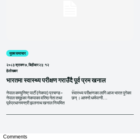
मुख्य समाचार
२०८३ श्रावण ७, बिहीबार २३:१२
हेलाेखबर
भारतमा स्वास्थ्य परीक्षण गराउँदै पूर्व प्रम खनाल
नेपाल कम्युनिष्ट पार्टी (नेकपा) प्रचण्ड–
स्वास्थ्य परीक्षणका लागि आज भारत पुगेका
नेपाल समूहका नेकपाका वरिष्ठ नेता तथा
छन् । आफ्नो धर्मपत्नी...
पूर्वप्रधानमन्त्री झलनाथ खनाल नियमित
Comments