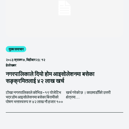
मुख्य समाचार
२०८३ श्रावण ७, बिहीबार २३:१२
हेलाेखबर
नगरपालिकाले दियो होम आइसोलेशनमा बसेका
सङ्क्रमितलाई ४२ लाख खर्च
टोखा नगरपालिकाले कोभिड–१९ पोजेटिभ
खर्च गरेको छ । काठमाडौँको उत्तरी
भएर होम आइसोलेसनमा बसेका बिरामीको
क्षेत्रमा...
पोषण भत्तास्वरुप रु ४२ लाख नौ हजार १००