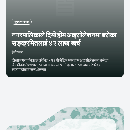
मुख्य समाचार
नगरपालिकाले दियो होम आइसोलेशनमा बसेका
सङ्क्रमितलाई ४२ लाख खर्च
हेलाेखबर
टोखा नगरपालिकाले कोभिड–१९ पोजेटिभ भएर होम आइसोलेसनमा बसेका
बिरामीको पोषण भत्तास्वरुप रु ४२ लाख नौ हजार १०० खर्च गरेको छ ।
काठमाडौँको उत्तरी क्षेत्रमा...