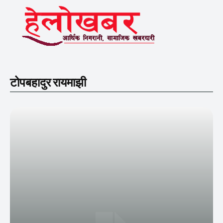
टोपबहादुर रायमाझी