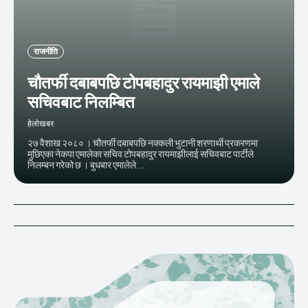
राजनीति
चौतर्फी दबाबपछि टोपबहादुर रायमाझी एमाले
सचिवबाट निलम्बित
हेलाेखबर
२७ वैशाख २०८० । चौतर्फी दबाबपछि नक्कली भुटानी शरणार्थी प्रकरणमा
मुछिएका नेकपा एमालेका सचिव टोपबहादुर रायमाझीलाई सचिवबाट पार्टीले
निलम्बन गरेको छ । बुधबार एमालेले...