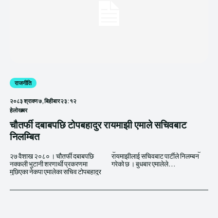
राजनीति
२०८३ श्रावण ७, बिहीबार २३:१२
हेलाेखबर
चौतर्फी दबाबपछि टोपबहादुर रायमाझी एमाले सचिवबाट
निलम्बित
२७ वैशाख २०८० । चौतर्फी दबाबपछि
रायमाझीलाई सचिवबाट पार्टीले निलम्बन
नक्कली भुटानी शरणार्थी प्रकरणमा
गरेको छ । बुधबार एमालेले...
मुछिएका नेकपा एमालेका सचिव टोपबहादुर