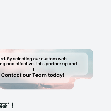
िङ’ !