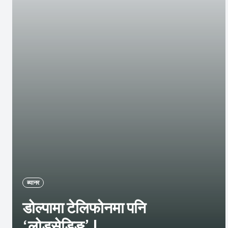
ब्यानर
डोल्पामा टेलिफोनमा पनि
‘लोडसेडिङ’ !