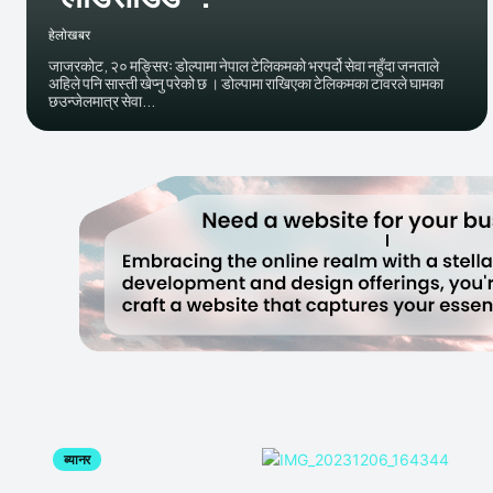
हेलाेखबर
जाजरकोट, २० मङ्सिरः डोल्पामा नेपाल टेलिकमको भरपर्दो सेवा नहुँदा जनताले
अहिले पनि सास्ती खेप्नु परेको छ । डोल्पामा राखिएका टेलिकमका टावरले घामका
छउन्जेलमात्र सेवा...
ब्यानर