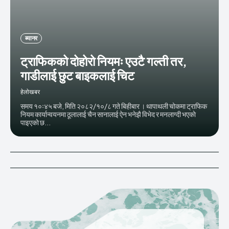
ब्यानर
ट्राफिकको दोहोरो नियमः एउटै गल्ती तर,
गाडीलाई छुट बाइकलाई चिट
हेलाेखबर
समय १०ः४५ बजे, मिति २०८२/१०/८ गते बिहीबार । थापाथली चोकमा ट्राफिक
नियम कार्यान्वयनमा ठूलालाई चैन सानालाई ऐन भनेझै विभेद र मनलाग्दी भएकाे
पाइएकाे छ...