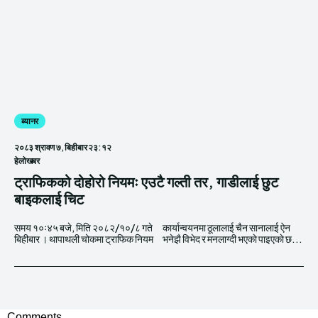
ब्यानर
२०८३ श्रावण ७, बिहीबार २३:१२
हेलाेखबर
ट्राफिकको दोहोरो नियमः एउटै गल्ती तर, गाडीलाई छुट
बाइकलाई चिट
समय १०ः४५ बजे, मिति २०८२/१०/८ गते
कार्यान्वयनमा ठूलालाई चैन सानालाई ऐन
बिहीबार । थापाथली चोकमा ट्राफिक नियम
भनेझै विभेद र मनलाग्दी भएकाे पाइएकाे छ...
Comments