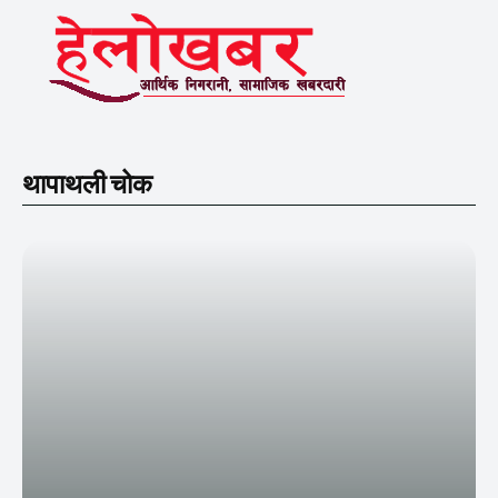
थापाथली चोक