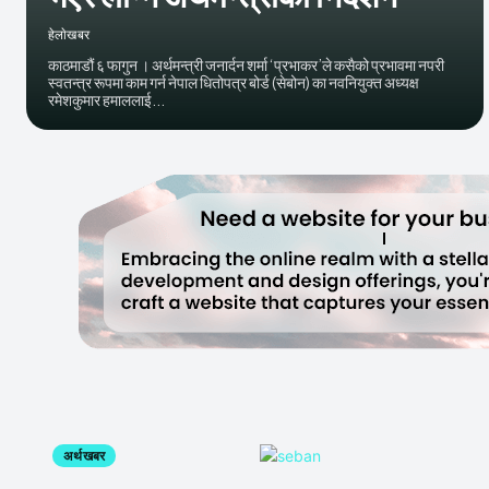
हेलाेखबर
काठमाडौं ६ फागुन । अर्थमन्त्री जनार्दन शर्मा ‘प्रभाकर’ले कसैको प्रभावमा नपरी
स्वतन्त्र रूपमा काम गर्न नेपाल धितोपत्र बोर्ड (सेबोन) का नवनियुक्त अध्यक्ष
रमेशकुमार हमाललाई...
अर्थ खबर