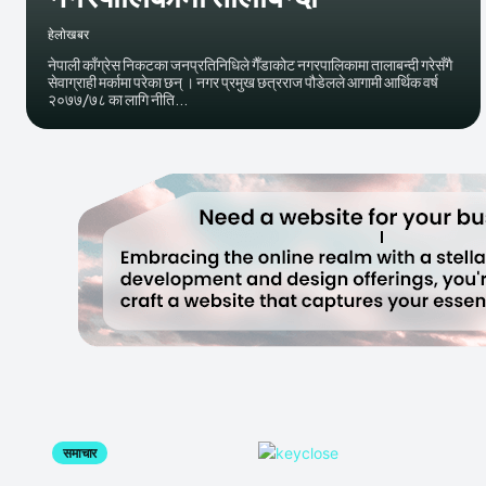
हेलाेखबर
नेपाली काँग्रेस निकटका जनप्रतिनिधिले गैँडाकोट नगरपालिकामा तालाबन्दी गरेसँगै
सेवाग्राही मर्कामा परेका छन् । नगर प्रमुख छत्रराज पौडेलले आगामी आर्थिक वर्ष
२०७७/७८ का लागि नीति...
समाचार