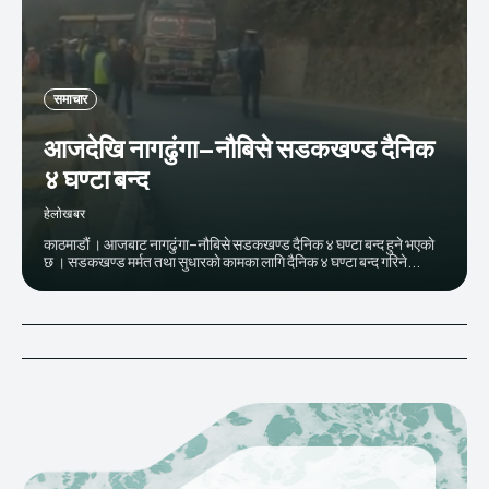
समाचार
आजदेखि नागढुंगा–नौबिसे सडकखण्ड दैनिक
४ घण्टा बन्द
हेलाेखबर
काठमाडौं । आजबाट नागढुंगा–नौबिसे सडकखण्ड दैनिक ४ घण्टा बन्द हुने भएकाे
छ । सडकखण्ड मर्मत तथा सुधारकाे कामका लागि दैनिक ४ घण्टा बन्द गरिने...