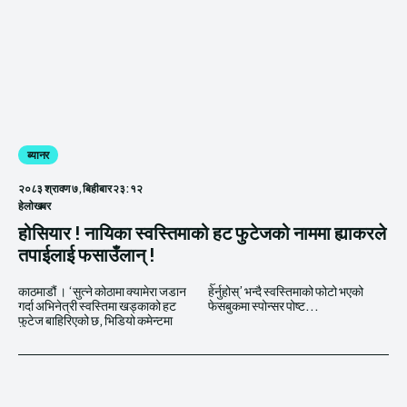
ब्यानर
२०८३ श्रावण ७, बिहीबार २३:१२
हेलाेखबर
होसियार ! नायिका स्वस्तिमाको हट फुटेजको नाममा ह्याकरले
तपाईलाई फसाउँलान् !
काठमाडौं । ‘सुत्ने कोठामा क्यामेरा जडान
हेर्नुहोस्’ भन्दै स्वस्तिमाको फोटो भएको
गर्दा अभिनेत्री स्वस्तिमा खड्काको हट
फेसबुकमा स्पोन्सर पोष्ट...
फुटेज बाहिरिएको छ, भिडियो कमेन्टमा