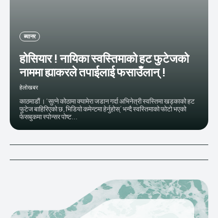
ब्यानर
होसियार ! नायिका स्वस्तिमाको हट फुटेजको
नाममा ह्याकरले तपाईलाई फसाउँलान् !
हेलाेखबर
काठमाडौं । ‘सुत्ने कोठामा क्यामेरा जडान गर्दा अभिनेत्री स्वस्तिमा खड्काको हट
फुटेज बाहिरिएको छ, भिडियो कमेन्टमा हेर्नुहोस्’ भन्दै स्वस्तिमाको फोटो भएको
फेसबुकमा स्पोन्सर पोष्ट...