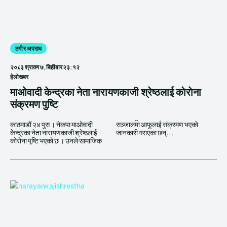
ठगी र अपराध
२०८३ श्रावण ७, बिहीबार २३:१२
हेलाेखबर
माओवादी केन्द्रका नेता नारायणकाजी श्रेष्ठलाई काेराेना
संक्रमण पुष्टि
काठमाडाैं २४ पुस । नेकपा माओवादी
सञ्जालमा आफूलाई संक्रमण भएकाे
केन्द्रका नेता नारायणकाजी श्रेष्ठलाई
जानकारी गराएका छन्...
काेराेना पुष्टि भएकाे छ । उनले सामाजिक