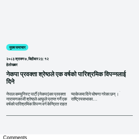
मुख्य समाचार
२०८३ श्रावण ७, बिहीबार २३:१२
हेलाेखबर
नेकपा प्रवक्ता श्रेष्ठले एक वर्षको पारिश्रमिक विपन्नलाई
दिने
नेपाल कम्युनिस्ट पार्टी (नेकपा)का प्रवक्ता
प्याकेजमा दिने घोषणा गरेका छन् ।
नारायणकाजी श्रेष्ठले आफूले प्राप्त गर्ने एक
राष्ट्रियसभाका...
वर्षको पारिश्रमिक विपन्न वर्ग केन्द्रित राहत
Comments