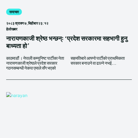
समाचार
२०८३ श्रावण ७, बिहीबार २३:१२
हेलाेखबर
नारायणकाजी श्रेष्ठ भन्छन्ः ‘प्रदेश सरकारमा सहभागी हुनु
बाध्यता हो’
काठमाडौं । नेपाली कम्युनिष्ट पार्टीका नेता
सहमतिबारे आफ्नो पार्टीको प्राथमिकता
नारायणकाजी श्रेष्ठले प्रदेश सरकार
सरकार बनाउने वा ढाल्ने नभई...
गठनसम्बन्धी नेकपा एमाले सँग भएको