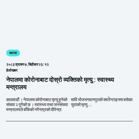
ब्यानर
२०८३ श्रावण ७, बिहीबार २३:१२
हेलाेखबर
नेपालमा कोरोनाबाट दोस्रो व्यक्तिको मृत्यु : स्वास्थ्य
मन्त्रालय
काठमाडौं । नेपालमा कोरोनाबाट मृत्यु हुनेको
मावि भोजभगवानपुरको क्वारेन्टाइनमा बसेका
संख्या २ पुगेको छ । स्वास्थ्य तथा जनसंख्या
युवाको मृत्यु...
मन्त्रालयले बाँकेको नरैनापुरको दीपेन्द्र