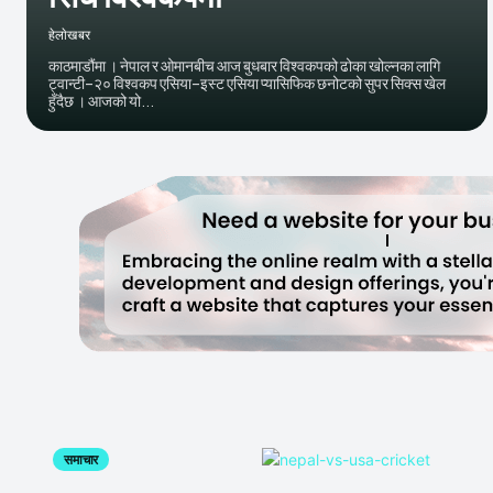
हेलाेखबर
काठमाडौंमा । नेपाल र ओमानबीच आज बुधबार विश्वकपको ढोका खोल्नका लागि
ट्वान्टी–२० विश्वकप एसिया–इस्ट एसिया प्यासिफिक छनोटको सुपर सिक्स खेल
हुँदैछ । आजको यो...
समाचार