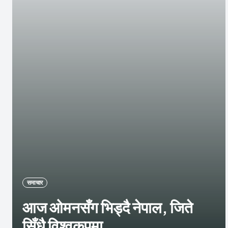
समाचार
आज ओमनसँग भिड्दै नेपाल, जिते
सिँधै विश्वकपमा