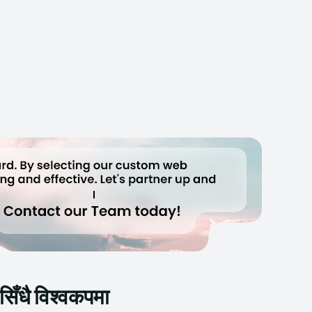
िँधै विश्वकपमा