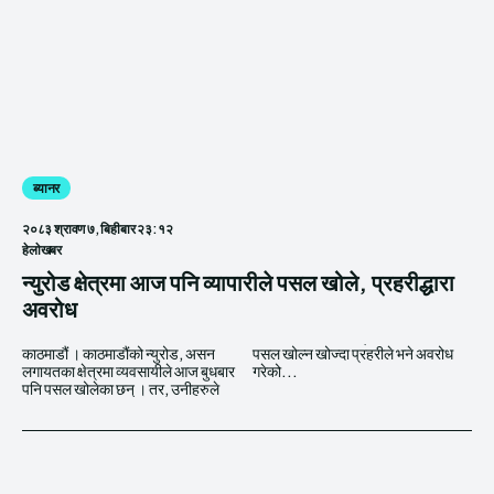
ब्यानर
२०८३ श्रावण ७, बिहीबार २३:१२
हेलाेखबर
न्युरोड क्षेत्रमा आज पनि व्यापारीले पसल खोले, प्रहरीद्धारा
अवरोध
काठमाडौं । काठमाडौंको न्युरोड, असन
पसल खोल्न खोज्दा प्रहरीले भने अवरोध
लगायतका क्षेत्रमा व्यवसायीले आज बुधबार
गरेको...
पनि पसल खोलेका छन् । तर, उनीहरुले