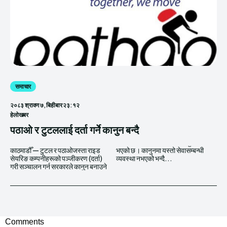
समाचार
२०८३ श्रावण ७, बिहीबार २३:१२
हेलाेखबर
पठाओ र टुटललाई दर्ता गर्ने कानुन बन्दै
काठमाडौँ — टुटल र पठाओजस्ता राइड
भएको छ । कानुनमा यस्तो सेवासम्बन्धी
सेयरिङ कम्पनीहरूको पञ्जीकरण (दर्ता)
व्यवस्था नभएको भन्दै...
गरी सञ्चालन गर्न सरकारले कानुन बनाउने
Comments