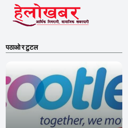
पठाओ र टुटल