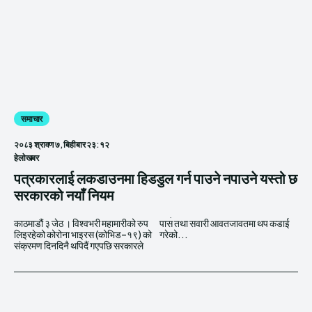
समाचार
२०८३ श्रावण ७, बिहीबार २३:१२
हेलाेखबर
पत्रकारलाई लकडाउनमा हिडडुल गर्न पाउने नपाउने यस्तो छ
सरकारको नयाँ नियम
काठमाडौं ३ जेठ । विश्वभरी महामारीको रुप
पास तथा सवारी आवतजावतमा थप कडाई
लिइरहेको कोरोना भाइरस (कोभिड–१९) को
गरेको...
संक्रमण दिनदिनै थपिदैं गएपछि सरकारले