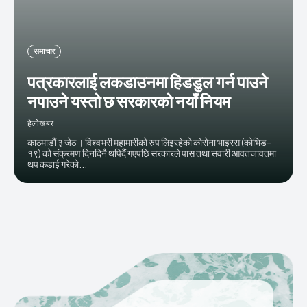
समाचार
पत्रकारलाई लकडाउनमा हिडडुल गर्न पाउने
नपाउने यस्तो छ सरकारको नयाँ नियम
हेलाेखबर
काठमाडौं ३ जेठ । विश्वभरी महामारीको रुप लिइरहेको कोरोना भाइरस (कोभिड–
१९) को संक्रमण दिनदिनै थपिदैं गएपछि सरकारले पास तथा सवारी आवतजावतमा
थप कडाई गरेको...