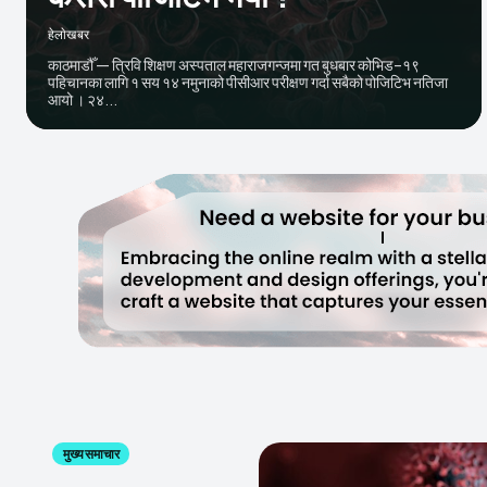
हेलाेखबर
काठमाडौँ — त्रिवि शिक्षण अस्पताल महाराजगन्जमा गत बुधबार कोभिड–१९
पहिचानका लागि १ सय १४ नमुनाको पीसीआर परीक्षण गर्दा सबैको पोजिटिभ नतिजा
आयो । २४...
मुख्य समाचार