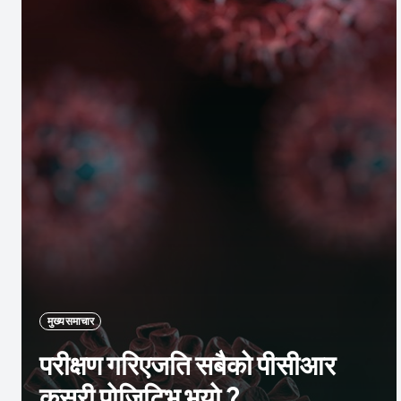
मुख्य समाचार
परीक्षण गरिएजति सबैको पीसीआर
कसरी पोजिटिभ भयो ?